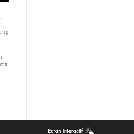
é
 drag
ps
même