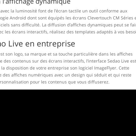
à l’affichage dynamique
avec la luminosité font de l’écran tactile un outil conforme aux
logie Android dont sont équipés les écrans Clevertouch CM Séries 
ciels sans difficulté. La diffusion d’affiches dynamiques peut se fai
vec les écrans interactifs, réalisez des templates adaptés à vos beso
dao Live en entreprise
st son logo, sa marque et sa touche particulière dans les affiches
se des contenus sur des écrans interactifs, l’interface Sedao Live es
à la disposition de votre entreprise son logiciel ImageFlyer. Cette
re des affiches numériques avec un design qui séduit et qui reste
ersonnalisation pour les contenus que vous diffuserez.