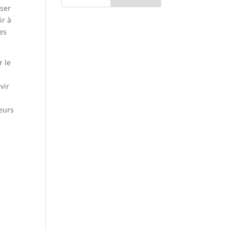
oser
ir à
es
r le
vir
eurs