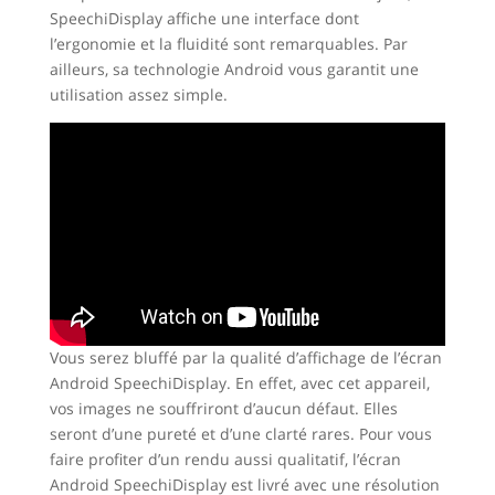
SpeechiDisplay affiche une interface dont
l’ergonomie et la fluidité sont remarquables. Par
ailleurs, sa technologie Android vous garantit une
utilisation assez simple.
Vous serez bluffé par la qualité d’affichage de l’écran
Android SpeechiDisplay. En effet, avec cet appareil,
vos images ne souffriront d’aucun défaut. Elles
seront d’une pureté et d’une clarté rares. Pour vous
faire profiter d’un rendu aussi qualitatif, l’écran
Android SpeechiDisplay est livré avec une résolution